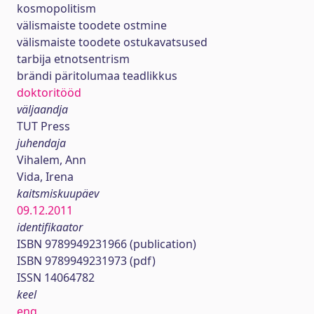
kosmopolitism
välismaiste toodete ostmine
välismaiste toodete ostukavatsused
tarbija etnotsentrism
brändi päritolumaa teadlikkus
doktoritööd
väljaandja
TUT Press
juhendaja
Vihalem, Ann
Vida, Irena
kaitsmiskuupäev
09.12.2011
identifikaator
ISBN 9789949231966 (publication)
ISBN 9789949231973 (pdf)
ISSN 14064782
keel
eng