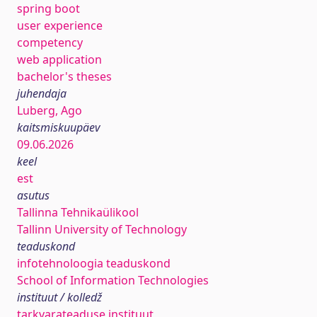
spring boot
user experience
competency
web application
bachelor's theses
juhendaja
Luberg, Ago
kaitsmiskuupäev
09.06.2026
keel
est
asutus
Tallinna Tehnikaülikool
Tallinn University of Technology
teaduskond
infotehnoloogia teaduskond
School of Information Technologies
instituut / kolledž
tarkvarateaduse instituut