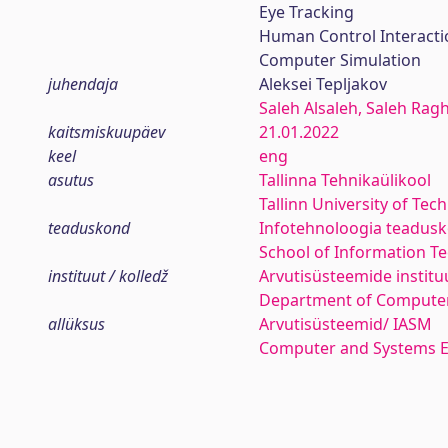
Eye Tracking
Human Control Interacti
Computer Simulation
juhendaja
Aleksei Tepljakov
Saleh Alsaleh, Saleh Rag
kaitsmiskuupäev
21.01.2022
keel
eng
asutus
Tallinna Tehnikaülikool
Tallinn University of Tec
teaduskond
Infotehnoloogia teadus
School of Information T
instituut / kolledž
Arvutisüsteemide institu
Department of Compute
allüksus
Arvutisüsteemid/ IASM
Computer and Systems E