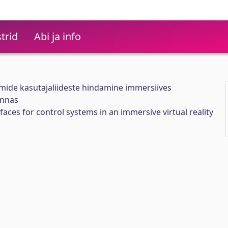
trid
Abi ja info
ide kasutajaliideste hindamine immersiives
onnas
aces for control systems in an immersive virtual reality