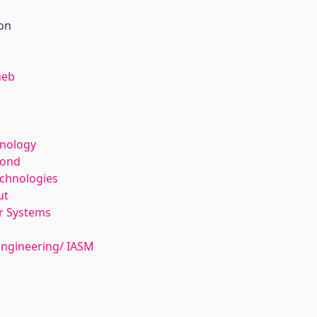
on
heb
hnology
kond
echnologies
ut
r Systems
ngineering/ IASM