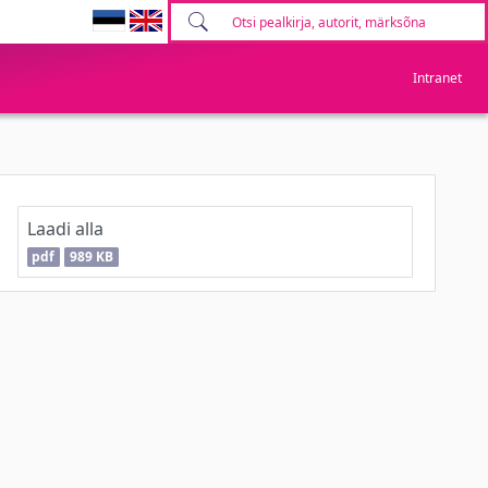
Intranet
Laadi alla
pdf
989 KB