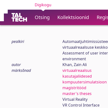
Digikogu
Otsing
Kollektsioonid
Regis
pealkiri
Automaatjuhtimissüsteem
virtuaalreaalsuse keskk
Assessment of user interf
environment
autor
Khan, Zain Ali
märksõnad
virtuaalreaalsus
kasutajaliidesed
kompuutersimulatsioon
magistritööd
master's theses
Virtual Reality
VR Control Interface