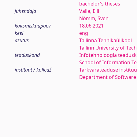
bachelor's theses
juhendaja
Valla, Elli
Nõmm, Sven
kaitsmiskuupäev
18.06.2021
keel
eng
asutus
Tallinna Tehnikaülikool
Tallinn University of Tec
teaduskond
Infotehnoloogia teadus
School of Information T
instituut / kolledž
Tarkvarateaduse instituu
Department of Software