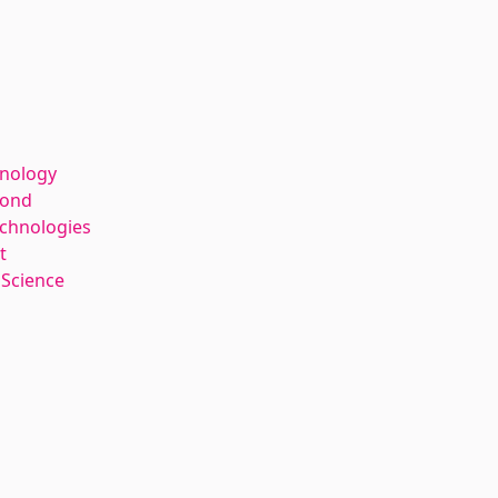
hnology
kond
echnologies
t
 Science