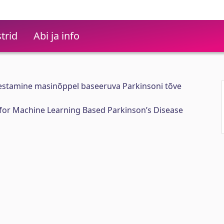
trid
Abi ja info
estamine masinõppel baseeruva Parkinsoni tõve
or Machine Learning Based Parkinson’s Disease