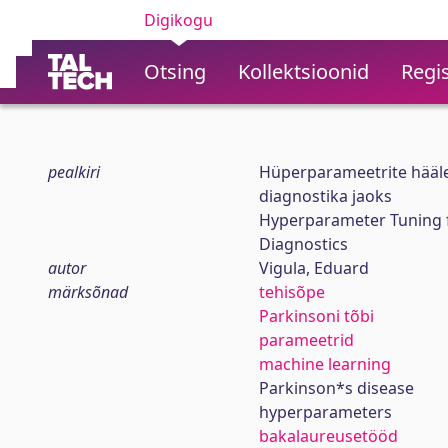
Digikogu
Otsing
Kollektsioonid
Regis
pealkiri
Hüperparameetrite hääl
diagnostika jaoks
Hyperparameter Tuning f
Diagnostics
autor
Vigula, Eduard
märksõnad
tehisõpe
Parkinsoni tõbi
parameetrid
machine learning
Parkinson*s disease
hyperparameters
bakalaureusetööd