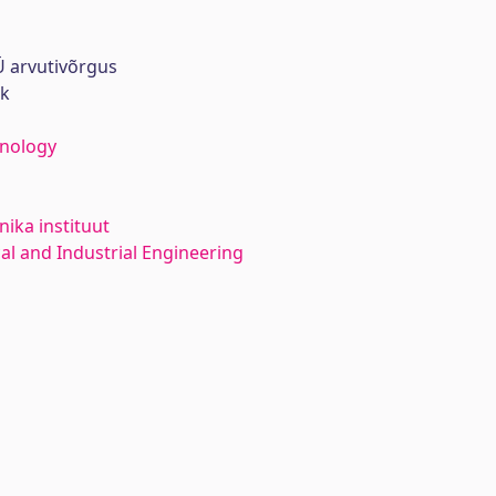
 arvutivõrgus
rk
hnology
ika instituut
l and Industrial Engineering