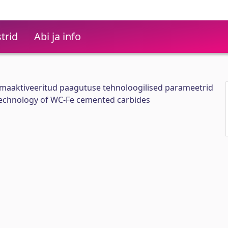
trid
Abi ja info
maaktiveeritud paagutuse tehnoloogilised parameetrid
technology of WC-Fe cemented carbides