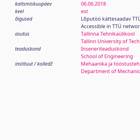
kaitsmiskuupäev
06.06.2018
keel
est
õigused
Lõputöö kättesaadav TTÜ
Accessible in TTÜ netwo
asutus
Tallinna Tehnikaülikool
Tallinn University of Tec
teaduskond
Inseneriteaduskond
School of Engineering
instituut / kolledž
Mehaanika ja tööstustehn
Department of Mechanica