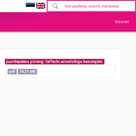
Intranet
Juurdepääsu piirang: TalTechi arvutivõrgu kasutajale.
pdf
10,21 MB