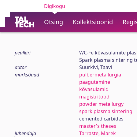
Digikogu
Otsing
Kollektsioonid
Regis
pealkiri
WC-Fe kõvasulamite plas
Spark plasma sintering 
autor
Suurkivi, Taavi
märksõnad
pulbermetallurgia
paagutamine
kõvasulamid
magistritööd
powder metallurgy
spark plasma sintering
cemented carbides
master's theses
juhendaja
Tarraste, Marek