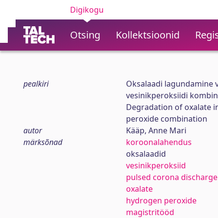
Digikogu
Otsing
Kollektsioonid
Regis
pealkiri
Oksalaadi lagundamine v
vesinikperoksiidi kombi
Degradation of oxalate 
peroxide combination
autor
Kääp, Anne Mari
märksõnad
koroonalahendus
oksalaadid
vesinikperoksiid
pulsed corona discharge
oxalate
hydrogen peroxide
magistritööd