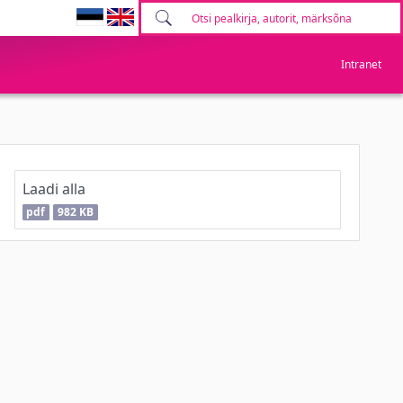
Intranet
Laadi alla
pdf
982 KB