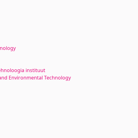
hnology
ehnoloogia instituut
and Environmental Technology