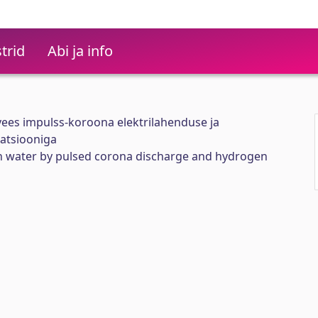
trid
Abi ja info
ees impulss-koroona elektrilahenduse ja
natsiooniga
in water by pulsed corona discharge and hydrogen