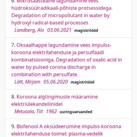
6.
Mikrosaasteaine lagundamine vees
hüdroksüülradikaali-põhiste protsessidega.
Degradation of micropollutant in water by
hydroxyl radical-based processes
Landberg, Alo
03.06.2021
magistritööd
7.
Oksaalhappe lagundamine vees impulss-
koroona elektrilahenduse ja persulfaadi
kombinatsiooniga. Degradation of oxalic acid in
water by pulsed corona discharge in
combination with persulfate
Lätt, Mirjam
05.06.2020
magistritööd
8.
Koroona algtingimuste määramine
elektriülekandeliinidel
Metusala, Tiit
1962
uuringuaruanded
9.
Bisfenool A oksüdeerumine impulss-koroona
elektrilahenduse toimel: plasma-vedelik