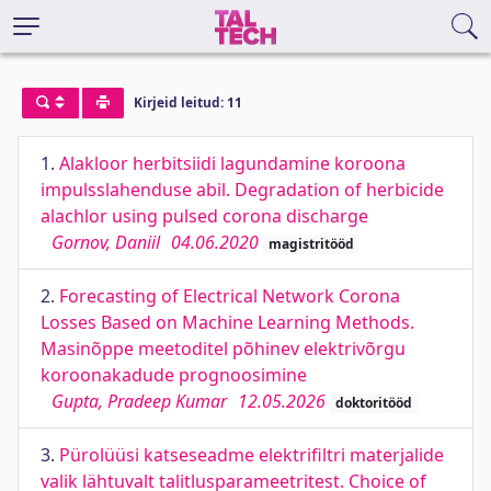
Kirjeid leitud: 11
1.
Alakloor herbitsiidi lagundamine koroona
impulsslahenduse abil. Degradation of herbicide
alachlor using pulsed corona discharge
Gornov, Daniil
04.06.2020
magistritööd
2.
Forecasting of Electrical Network Corona
Losses Based on Machine Learning Methods.
Masinõppe meetoditel põhinev elektrivõrgu
koroonakadude prognoosimine
Gupta, Pradeep Kumar
12.05.2026
doktoritööd
3.
Pürolüüsi katseseadme elektrifiltri materjalide
valik lähtuvalt talitlusparameetritest. Choice of