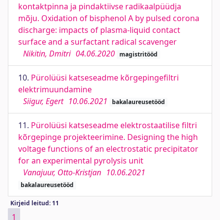
kontaktpinna ja pindaktiivse radikaalpüüdja
mõju. Oxidation of bisphenol A by pulsed corona
discharge: impacts of plasma-liquid contact
surface and a surfactant radical scavenger
Nikitin, Dmitri
04.06.2020
magistritööd
10.
Pürolüüsi katseseadme kõrgepingefiltri
elektrimuundamine
Siigur, Egert
10.06.2021
bakalaureusetööd
11.
Pürolüüsi katseseadme elektrostaatilise filtri
kõrgepinge projekteerimine. Designing the high
voltage functions of an electrostatic precipitator
for an experimental pyrolysis unit
Vanajuur, Otto-Kristjan
10.06.2021
bakalaureusetööd
Kirjeid leitud: 11
1