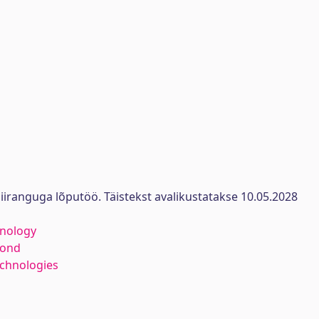
iiranguga lõputöö. Täistekst avalikustatakse 10.05.2028
hnology
kond
echnologies