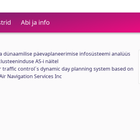
trid
Abi ja info
 dünaamilise päevaplaneerimise infosüsteemi analüüs
lusteeninduse AS-i näitel
ir traffic control´s dynamic day planning system based on
Air Navigation Services Inc