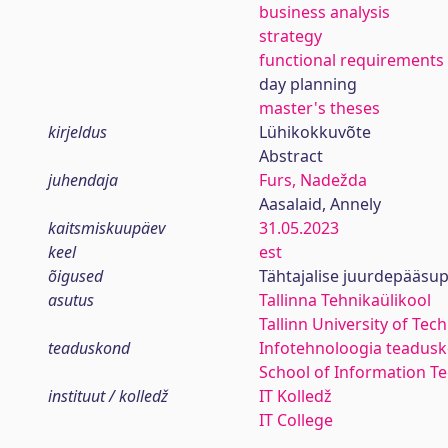
business analysis
strategy
functional requirements
day planning
master's theses
kirjeldus
Lühikokkuvõte
Abstract
juhendaja
Furs, Nadežda
Aasalaid, Annely
kaitsmiskuupäev
31.05.2023
keel
est
õigused
Tähtajalise juurdepääsup
asutus
Tallinna Tehnikaülikool
Tallinn University of Tec
teaduskond
Infotehnoloogia teadus
School of Information T
instituut / kolledž
IT Kolledž
IT College