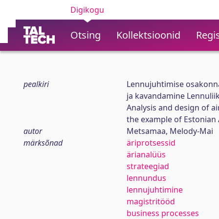
Digikogu
Otsing
Kollektsioonid
Regis
pealkiri
Lennujuhtimise osakonna
ja kavandamine Lennuliik
Analysis and design of a
the example of Estonian 
autor
Metsamaa, Melody-Mai
märksõnad
äriprotsessid
ärianalüüs
strateegiad
lennundus
lennujuhtimine
magistritööd
business processes