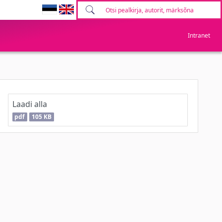
Intranet
Laadi alla
pdf
105 KB