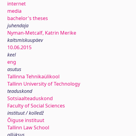
internet
media
bachelor's theses
juhendaja
Nyman-Metcalf, Katrin Merike
kaitsmiskuupäev
10.06.2015
keel
eng
asutus
Tallinna Tehnikaülikool
Tallinn University of Technology
teaduskond
Sotsiaalteaduskond
Faculty of Social Sciences
instituut / kolledž
Õiguse instituut
Tallinn Law School
allüksus