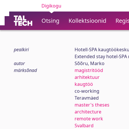
Digikogu
Otsing
Kollektsioonid
Regis
pealkiri
Hotell-SPA kaugtöökesk
Extended stay hotel-SPA
autor
Sõõru, Marko
märksõnad
magistritööd
arhitektuur
kaugtöö
co-working
Teravmäed
master's theses
architecture
remote work
Svalbard