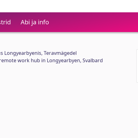
trid
Abi ja info
us Longyearbyenis, Teravmägedel
 remote work hub in Longyearbyen, Svalbard