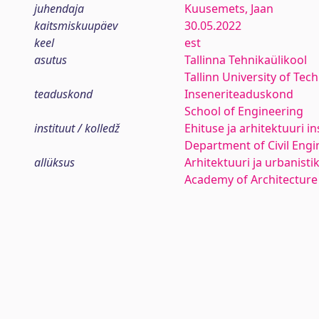
juhendaja
Kuusemets, Jaan
kaitsmiskuupäev
30.05.2022
keel
est
asutus
Tallinna Tehnikaülikool
Tallinn University of Tec
teaduskond
Inseneriteaduskond
School of Engineering
instituut / kolledž
Ehituse ja arhitektuuri in
Department of Civil Engi
allüksus
Arhitektuuri ja urbanist
Academy of Architecture