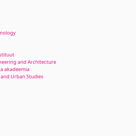
hnology
stituut
neering and Architecture
ika akadeemia
 and Urban Studies