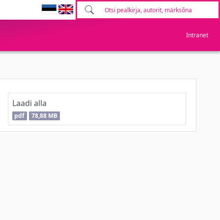
Intranet
Laadi alla
pdf
78,88 MB