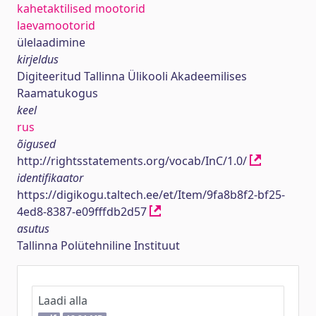
kahetaktilised mootorid
laevamootorid
ülelaadimine
kirjeldus
Digiteeritud Tallinna Ülikooli Akadeemilises
Raamatukogus
keel
rus
õigused
http://rightsstatements.org/vocab/InC/1.0/
identifikaator
https://digikogu.taltech.ee/et/Item/9fa8b8f2-bf25-
4ed8-8387-e09fffdb2d57
asutus
Tallinna Polütehniline Instituut
Laadi alla