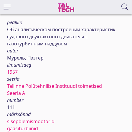
pealkiri
Об аналитическом построении характеристик
судового двухтактного двигателя с
газотурбинным наддувом
autor
Мурель, Пээтер
ilmumisaeg
1957
seeria
Tallinna Polütehnilise Instituudi toimetised
Seeria A
number
111
märksõnad
sisepõlemismootorid
gaasiturbiinid