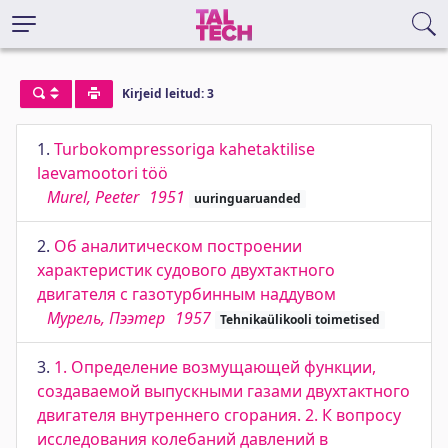
Kirjeid leitud: 3
1.
Turbokompressoriga kahetaktilise
laevamootori töö
Murel, Peeter
1951
uuringuaruanded
2.
Об аналитическом построении
характеристик судового двухтактного
двигателя с газотурбинным наддувом
Мурель, Пээтер
1957
Tehnikaülikooli toimetised
3.
1. Определение возмущающей функции,
создаваемой выпускными газами двухтактного
двигателя внутреннего сгорания. 2. К вопросу
исследования колебаний давлений в