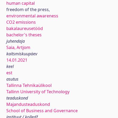
human capital
freedom of the press,
environmental awareness
CO2 emissions
bakalaureusetööd
bachelor's theses
juhendaja
Saia, Artjom
kaitsmiskuupäev
14.01.2021
keel
est
asutus
Tallinna Tehnikaülikool
Tallinn University of Technology
teaduskond
Majandusteaduskond
School of Business and Governance
instituut / kolledž