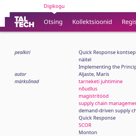
Digikogu
Otsing
Kollektsioonid
Regis
pealkiri
Quick Response kontsep
näitel
Implementing the Princi
autor
Aljaste, Maris
märksõnad
tarneketi juhtimine
nõudlus
magistritööd
supply chain manageme
demand-driven supply c
Quick Response
SCOR
Monton