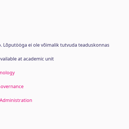
ö. Lõputööga ei ole võimalik tutvuda teaduskonnas
available at academic unit
hnology
Governance
Administration