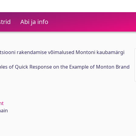
trid
Abi ja info
tsiooni rakendamise võimalused Montoni kaubamärgi
ples of Quick Response on the Example of Monton Brand
nt
hain