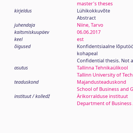
master's theses
kirjeldus
Lühikokkuvõte
Abstract
juhendaja
Niine, Tarvo
kaitsmiskuupäev
06.06.2017
keel
est
õigused
Konfidentsiaalne lõputö
kohapeal
Confidential thesis. Not 
asutus
Tallinna Tehnikaülikool
Tallinn University of Tec
teaduskond
Majandusteaduskond
School of Business and 
instituut / kolledž
Ärikorralduse instituut
Department of Business 