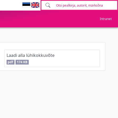
Intranet
Laadi alla lühikokkuvõte
pdf
174 KB