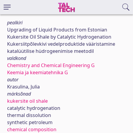
pealkiri
Upgrading of Liquid Products from Estonian
Kukersite Oil Shale by Catalytic Hydrogenation
Kukersiitpõlevkivi vedelproduktide vääristamine
katalüütilise hüdrogeenimise meetodil
valdkond
Chemistry and Chemical Engineering G
Keemia ja keemiatehnika G
autor
Krasulina, Julia
märksõnad
kukersite oil shale
catalytic hydrogenation
thermal dissolution
synthetic petroleum
chemical composition