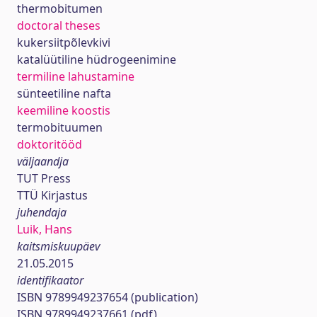
thermobitumen
doctoral theses
kukersiitpõlevkivi
katalüütiline hüdrogeenimine
termiline lahustamine
sünteetiline nafta
keemiline koostis
termobituumen
doktoritööd
väljaandja
TUT Press
TTÜ Kirjastus
juhendaja
Luik, Hans
kaitsmiskuupäev
21.05.2015
identifikaator
ISBN 9789949237654 (publication)
ISBN 9789949237661 (pdf)