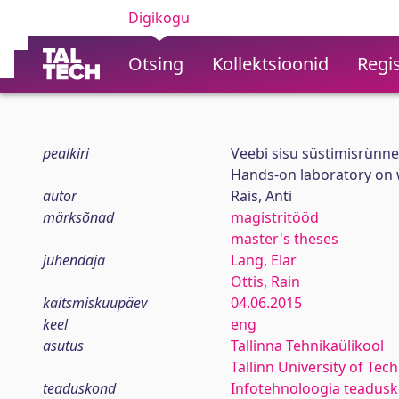
Digikogu
Otsing
Kollektsioonid
Regis
pealkiri
Veebi sisu süstimisrünnet
Hands-on laboratory on w
autor
Räis, Anti
märksõnad
magistritööd
master's theses
juhendaja
Lang, Elar
Ottis, Rain
kaitsmiskuupäev
04.06.2015
keel
eng
asutus
Tallinna Tehnikaülikool
Tallinn University of Tec
teaduskond
Infotehnoloogia teadus