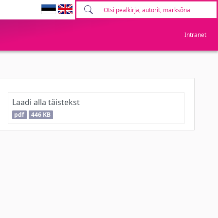
Intranet
Laadi alla täistekst
pdf
446 KB