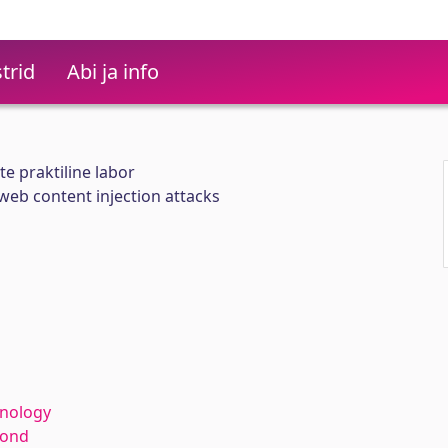
trid
Abi ja info
e praktiline labor
eb content injection attacks
hnology
kond