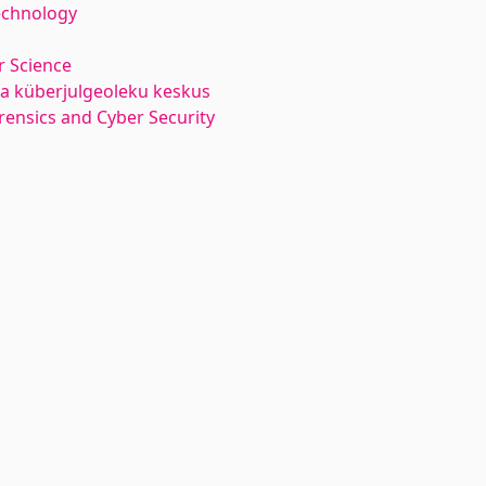
echnology
 Science
 ja küberjulgeoleku keskus
orensics and Cyber Security