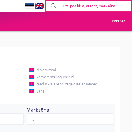
Intranet
diplomitööd
konverentsikogumikud
teadus- ja arengutegevuse aruanded
varia
Märksõna