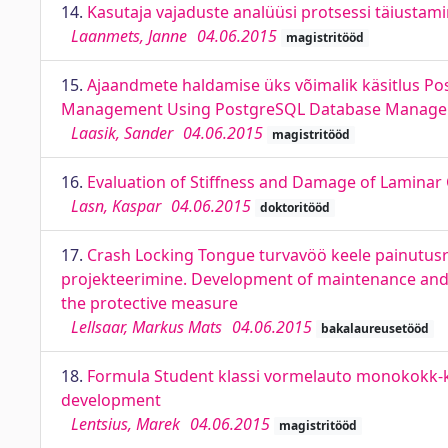
14.
Kasutaja vajaduste analüüsi protsessi täiustam
Laanmets, Janne
04.06.2015
magistritööd
15.
Ajaandmete haldamise üks võimalik käsitlus P
Management Using PostgreSQL Database Managem
Laasik, Sander
04.06.2015
magistritööd
16.
Evaluation of Stiffness and Damage of Laminar
Lasn, Kaspar
04.06.2015
doktoritööd
17.
Crash Locking Tongue turvavöö keele painutusr
projekteerimine. Development of maintenance and
the protective measure
Lellsaar, Markus Mats
04.06.2015
bakalaureusetööd
18.
Formula Student klassi vormelauto monokokk-k
development
Lentsius, Marek
04.06.2015
magistritööd