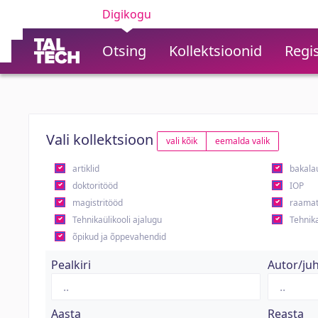
Digikogu
Otsing
Kollektsioonid
Regis
Vali kollektsioon
vali kõik
eemalda valik
artiklid
bakala
doktoritööd
IOP
magistritööd
raamat
Tehnikaülikooli ajalugu
Tehnika
õpikud ja õppevahendid
Pealkiri
Autor/ju
Aasta
Reasta