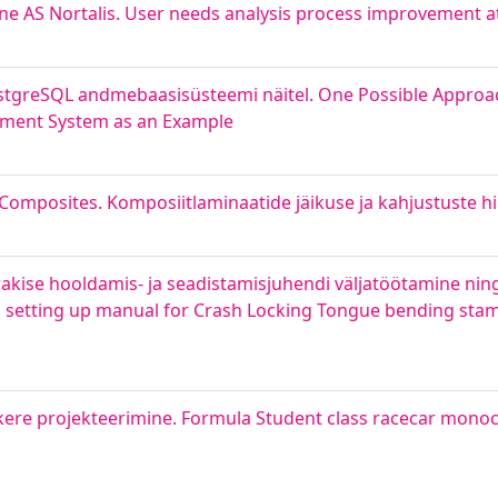
ine AS Nortalis. User needs analysis process improvement a
ostgreSQL andmebaasisüsteemi näitel. One Possible Approa
ent System as an Example
 Composites. Komposiitlaminaatide jäikuse ja kahjustuste 
akise hooldamis- ja seadistamisjuhendi väljatöötamine nin
 setting up manual for Crash Locking Tongue bending stam
ere projekteerimine. Formula Student class racecar mono