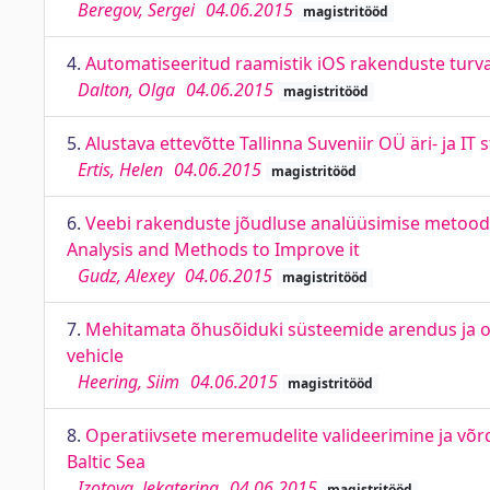
Beregov, Sergei
04.06.2015
magistritööd
4.
Automatiseeritud raamistik iOS rakenduste turv
Dalton, Olga
04.06.2015
magistritööd
5.
Alustava ettevõtte Tallinna Suveniir OÜ äri- ja IT
Ertis, Helen
04.06.2015
magistritööd
6.
Veebi rakenduste jõudluse analüüsimise metood
Analysis and Methods to Improve it
Gudz, Alexey
04.06.2015
magistritööd
7.
Mehitamata õhusõiduki süsteemide arendus ja o
vehicle
Heering, Siim
04.06.2015
magistritööd
8.
Operatiivsete meremudelite valideerimine ja võr
Baltic Sea
Izotova, Jekaterina
04.06.2015
magistritööd