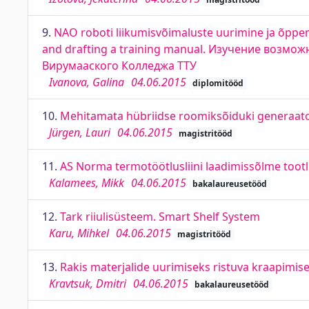
9.
NAO roboti liikumisvõimaluste uurimine ja õppem
and drafting a training manual. Изучение возм
Вирумааского Колледжа ТТУ
Ivanova, Galina
04.06.2015
diplomitööd
10.
Mehitamata hübriidse roomiksõiduki generaator
Jürgen, Lauri
04.06.2015
magistritööd
11.
AS Norma termotöötlusliini laadimissõlme tootl
Kalamees, Mikk
04.06.2015
bakalaureusetööd
12.
Tark riiulisüsteem. Smart Shelf System
Karu, Mihkel
04.06.2015
magistritööd
13.
Rakis materjalide uurimiseks ristuva kraapimiseg
Kravtsuk, Dmitri
04.06.2015
bakalaureusetööd