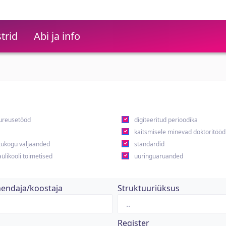
trid
Abi ja info
ureusetööd
digiteeritud perioodika
kaitsmisele minevad doktoritööd
ukogu väljaanded
standardid
ülikooli toimetised
uuringuaruanded
hendaja/koostaja
Struktuuriüksus
Register