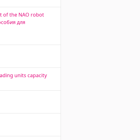
nt of the NAO robot
особия для
ading units capacity