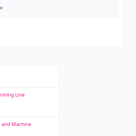
ev
orming Line
is and Machine