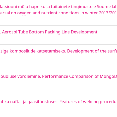
tsiooni mõju hapniku ja toitainete tingimustele Soome lah
versal on oxygen and nutrient conditions in winter 2013/2014
s. Aerosol Tube Bottom Packing Line Development
iga komposiitide katsetamiseks. Development of the surfa
 jõudluse võrdlemine. Performance Comparison of Mongo
ka nafta- ja gaasitööstuses. Features of welding procedure 