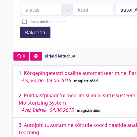
-
Kuva ainult täistekste
Rakenda
Kirjeid leitud: 39
1.
Kõrgepingetestri osaline automatiseerimine. Part
Aia, Kardo
04.06.2015
magistritööd
2.
Puitlaastplaadi formeerimisliini niisutussüsteem
Moisturizing System
Aver, Indrek
04.06.2015
magistritööd
3.
Autojuhi tuvastamine sõitude koordinaatide analü
Learning