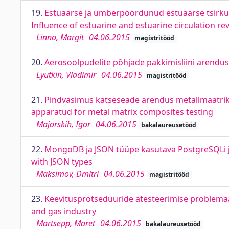
19.
Estuaarse ja ümberpöördunud estuaarse tsirkula
Influence of estuarine and estuarine circulation re
Linno, Margit
04.06.2015
magistritööd
20.
Aerosoolpudelite põhjade pakkimisliini arendu
Lyutkin, Vladimir
04.06.2015
magistritööd
21.
Pindväsimus katseseade arendus metallmaatriks
apparatud for metal matrix composites testing
Majorskih, Igor
04.06.2015
bakalaureusetööd
22.
MongoDB ja JSON tüüpe kasutava PostgreSQLi
with JSON types
Maksimov, Dmitri
04.06.2015
magistritööd
23.
Keevitusprotseduuride atesteerimise problemaati
and gas industry
Martsepp, Maret
04.06.2015
bakalaureusetööd