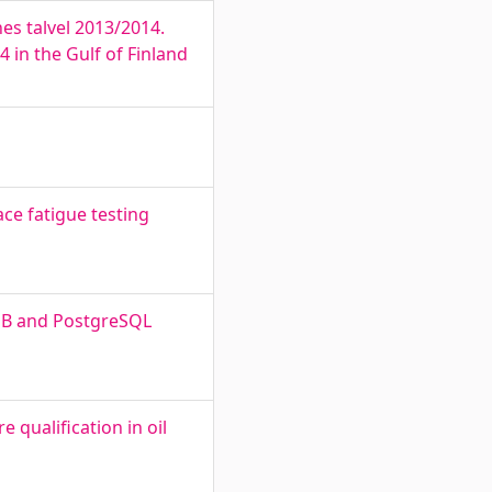
es talvel 2013/2014.
 in the Gulf of Finland
ce fatigue testing
DB and PostgreSQL
qualification in oil