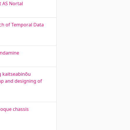
t AS Nortal
ch of Temporal Data
hindamine
g kaitseabinõu
p and designing of
coque chassis