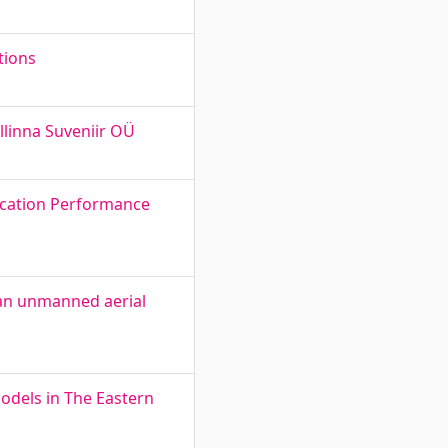
tions
allinna Suveniir OÜ
ication Performance
an unmanned aerial
odels in The Eastern