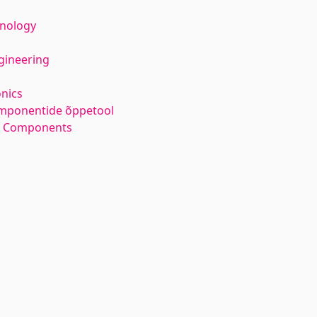
hnology
gineering
nics
ponentide õppetool
m Components