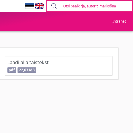
Intranet
Laadi alla täistekst
pdf
22,63 MB