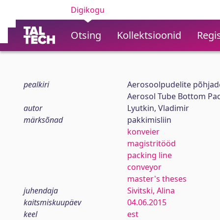
Digikogu
Otsing
Kollektsioonid
Regis
pealkiri
Aerosoolpudelite põhjade
Aerosol Tube Bottom Pa
autor
Lyutkin, Vladimir
märksõnad
pakkimisliin
konveier
magistritööd
packing line
conveyor
master's theses
juhendaja
Sivitski, Alina
kaitsmiskuupäev
04.06.2015
keel
est