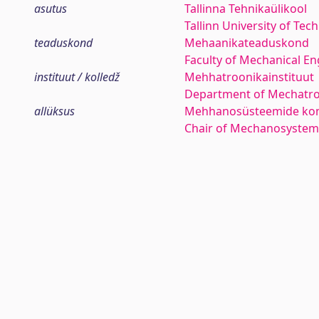
asutus
Tallinna Tehnikaülikool
Tallinn University of Tec
teaduskond
Mehaanikateaduskond
Faculty of Mechanical En
instituut / kolledž
Mehhatroonikainstituut
Department of Mechatro
allüksus
Mehhanosüsteemide kom
Chair of Mechanosyste