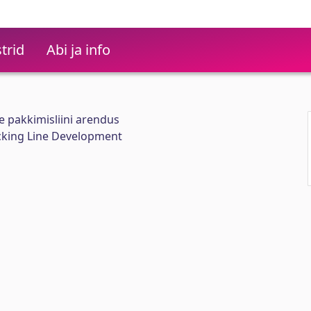
trid
Abi ja info
 pakkimisliini arendus
cking Line Development