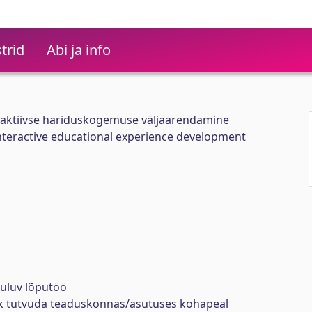
trid
Abi ja info
raktiivse hariduskogemuse väljaarendamine
nteractive educational experience development
uuluv lõputöö
ik tutvuda teaduskonnas/asutuses kohapeal