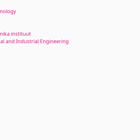
hnology
ika instituut
l and Industrial Engineering