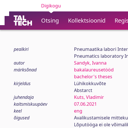
Digikogu
Otsing
Kollektsioonid
Regis
pealkiri
Pneumaatika labori Inte
Pneumatics laboratory I
autor
Sandyk, Ivanna
märksõnad
bakalaureusetööd
bachelor's theses
kirjeldus
Lühikokkuvõte
Abstarct
juhendaja
Kuts, Vladimir
kaitsmiskuupäev
07.06.2021
keel
eng
õigused
Avalikustamisele mittek
Lõputööga ei ole võimal