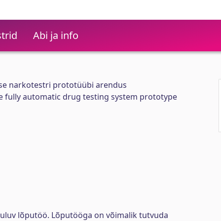
trid
Abi ja info
se narkotestri prototüübi arendus
 fully automatic drug testing system prototype
uuluv lõputöö. Lõputööga on võimalik tutvuda