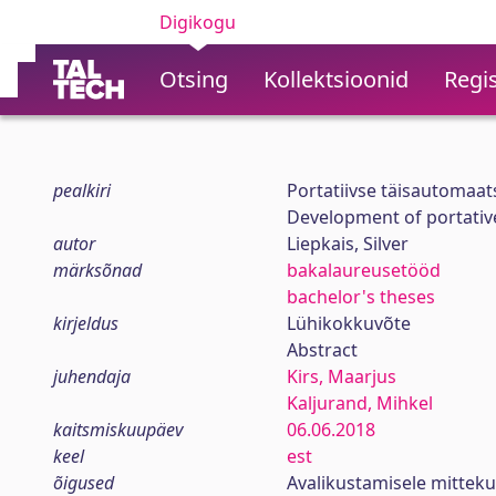
Digikogu
Otsing
Kollektsioonid
Regis
pealkiri
Portatiivse täisautomaat
Development of portative
autor
Liepkais, Silver
märksõnad
bakalaureusetööd
bachelor's theses
kirjeldus
Lühikokkuvõte
Abstract
juhendaja
Kirs, Maarjus
Kaljurand, Mihkel
kaitsmiskuupäev
06.06.2018
keel
est
õigused
Avalikustamisele mittek