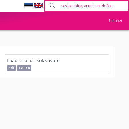
Intranet
Laadi alla lühikokkuvõte
pdf
170 KB