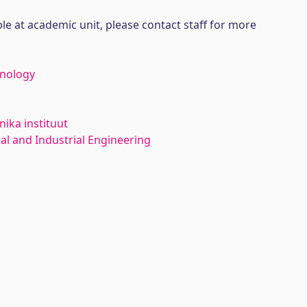
ble at academic unit, please contact staff for more
hnology
ika instituut
l and Industrial Engineering