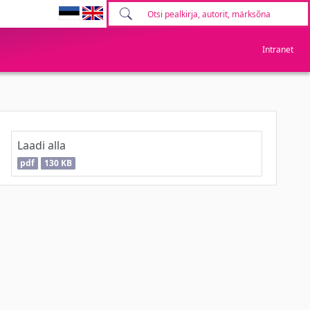
Intranet
Laadi alla
pdf
130 KB