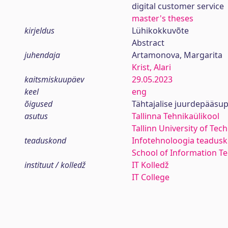
digital customer service
master's theses
kirjeldus
Lühikokkuvõte
Abstract
juhendaja
Artamonova, Margarita
Krist, Alari
kaitsmiskuupäev
29.05.2023
keel
eng
õigused
Tähtajalise juurdepääsup
asutus
Tallinna Tehnikaülikool
Tallinn University of Tec
teaduskond
Infotehnoloogia teadus
School of Information T
instituut / kolledž
IT Kolledž
IT College