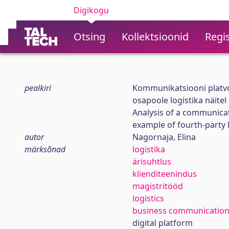
Digikogu
Otsing
Kollektsioonid
Regis
pealkiri
Kommunikatsiooni platv
osapoole logistika näitel
Analysis of a communicat
example of fourth-party l
autor
Nagornaja, Elina
märksõnad
logistika
ärisuhtlus
klienditeenindus
magistritööd
logistics
business communicatio
digital platform