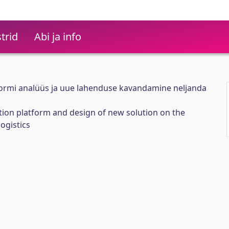
trid
Abi ja info
ormi analüüs ja uue lahenduse kavandamine neljanda
ion platform and design of new solution on the
ogistics
n