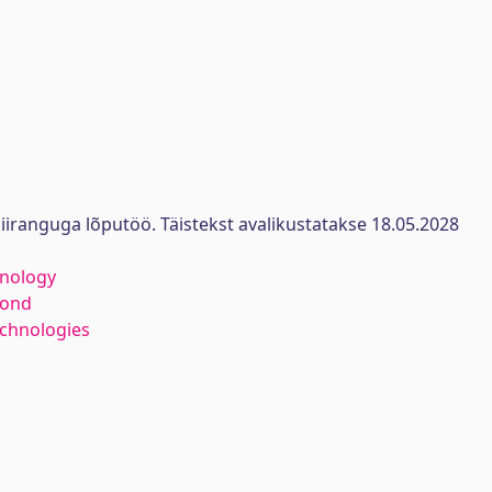
iiranguga lõputöö. Täistekst avalikustatakse 18.05.2028
hnology
kond
echnologies