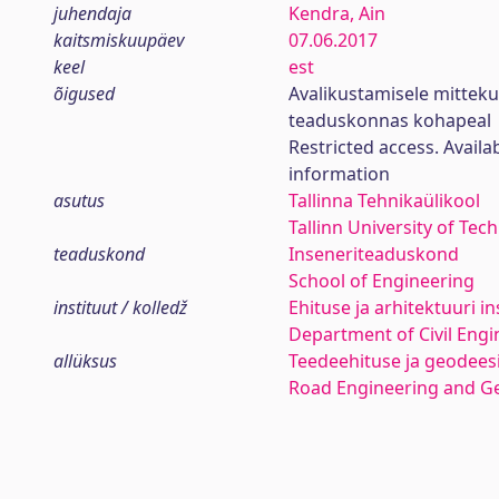
juhendaja
Kendra, Ain
kaitsmiskuupäev
07.06.2017
keel
est
õigused
Avalikustamisele mittek
teaduskonnas kohapeal
Restricted access. Availa
information
asutus
Tallinna Tehnikaülikool
Tallinn University of Tec
teaduskond
Inseneriteaduskond
School of Engineering
instituut / kolledž
Ehituse ja arhitektuuri in
Department of Civil Engi
allüksus
Teedeehituse ja geodees
Road Engineering and G