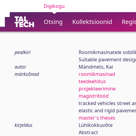
Digikogu
Otsing
Kollektsioonid
Regis
pealkiri
Roomikmasinatele sobili
Suitable pavement design
autor
Mändmets, Kai
märksõnad
roomikmasinad
teedeehitus
projekteerimine
magistritööd
tracked vehicles street 
elastic and rigid paveme
master's theses
kirjeldus
Lühikokkuvõte
Abstract