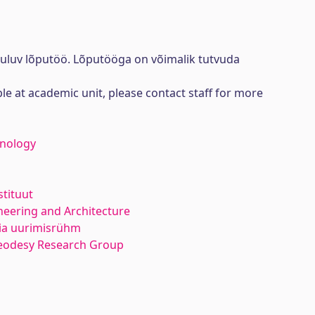
uuluv lõputöö. Lõputööga on võimalik tutvuda
ble at academic unit, please contact staff for more
hnology
stituut
neering and Architecture
ia uurimisrühm
eodesy Research Group