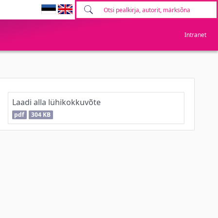
Intranet
Laadi alla lühikokkuvõte
pdf
304 KB