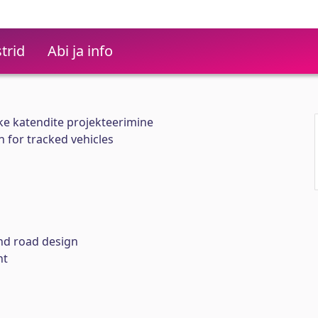
trid
Abi ja info
ke katendite projekteerimine
 for tracked vehicles
and road design
nt