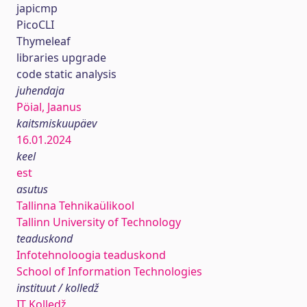
japicmp
PicoCLI
Thymeleaf
libraries upgrade
code static analysis
juhendaja
Pöial, Jaanus
kaitsmiskuupäev
16.01.2024
keel
est
asutus
Tallinna Tehnikaülikool
Tallinn University of Technology
teaduskond
Infotehnoloogia teaduskond
School of Information Technologies
instituut / kolledž
IT Kolledž