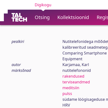
Digikogu
Otsing
Kollektsioonid
Regis
pealkiri
Nutitelefonidega mõõdet
kalibreeritud seadmeteg
Comparing Smartphone M
Equipment
autor
Karjamaa, Karl
märksõnad
nutitelefononid
rakendused
terviseandmed
meditsiin
pulss
südame löögisageduse m
HRV