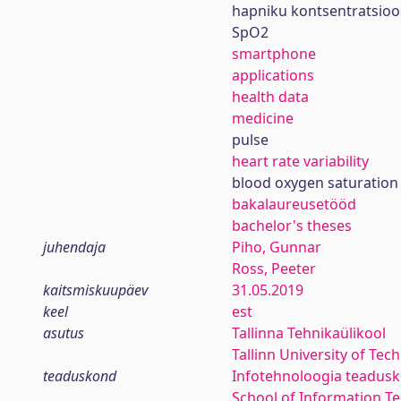
hapniku kontsentratsioo
SpO2
smartphone
applications
health data
medicine
pulse
heart rate variability
blood oxygen saturation
bakalaureusetööd
bachelor's theses
juhendaja
Piho, Gunnar
Ross, Peeter
kaitsmiskuupäev
31.05.2019
keel
est
asutus
Tallinna Tehnikaülikool
Tallinn University of Tec
teaduskond
Infotehnoloogia teadus
School of Information T