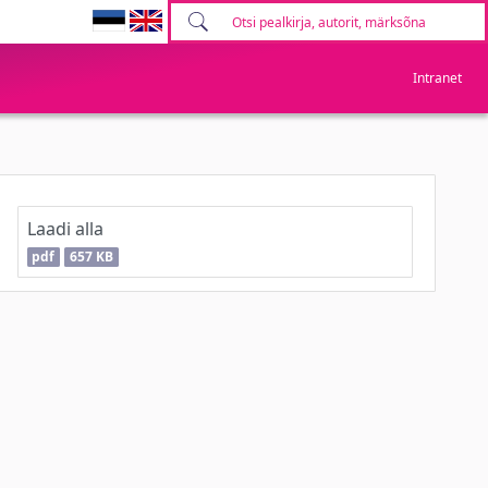
Intranet
Laadi alla
pdf
657 KB