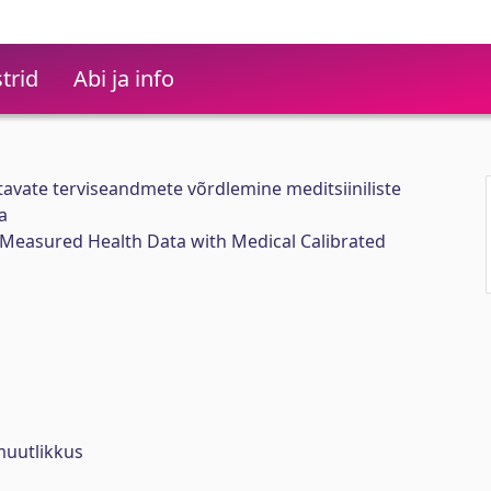
trid
Abi ja info
avate terviseandmete võrdlemine meditsiiniliste
a
easured Health Data with Medical Calibrated
uutlikkus