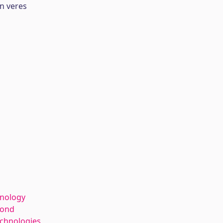
n veres
hnology
kond
echnologies