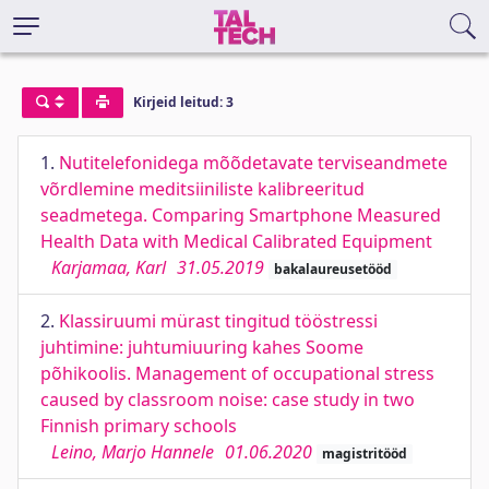
Kirjeid leitud: 3
1.
Nutitelefonidega mõõdetavate terviseandmete
võrdlemine meditsiiniliste kalibreeritud
seadmetega. Comparing Smartphone Measured
Health Data with Medical Calibrated Equipment
Karjamaa, Karl
31.05.2019
bakalaureusetööd
2.
Klassiruumi mürast tingitud tööstressi
juhtimine: juhtumiuuring kahes Soome
põhikoolis. Management of occupational stress
caused by classroom noise: case study in two
Finnish primary schools
Leino, Marjo Hannele
01.06.2020
magistritööd