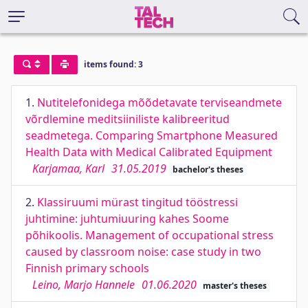
items found: 3
1.
Nutitelefonidega mõõdetavate terviseandmete
võrdlemine meditsiiniliste kalibreeritud
seadmetega. Comparing Smartphone Measured
Health Data with Medical Calibrated Equipment
Karjamaa, Karl
31.05.2019
bachelor's theses
2.
Klassiruumi mürast tingitud tööstressi
juhtimine: juhtumiuuring kahes Soome
põhikoolis. Management of occupational stress
caused by classroom noise: case study in two
Finnish primary schools
Leino, Marjo Hannele
01.06.2020
master's theses