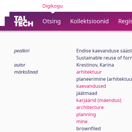
Digikogu
Otsing
Kollektsioonid
Regis
pealkiri
Endise kaevanduse sääst
Sustainable reuse of fo
autor
Krestinov, Karina
märksõnad
arhitektuur
planeerimine (arhitektuu
kaevandused
jäätmaad
karjäärid (mäendus)
architecture
planning
mine
brownfiled