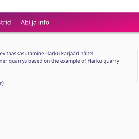
trid
Abi ja info
ev taaskasutamine Harku karjääri näitel
rmer quarrys based on the example of Harku quarry
r)