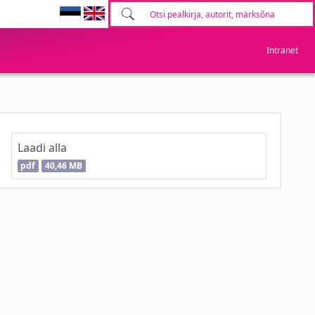
Intranet
Laadi alla
pdf
40,46 MB