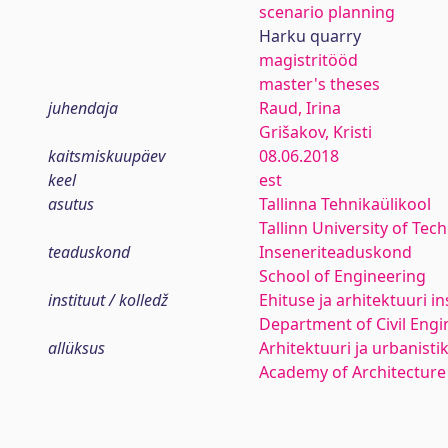
scenario planning
Harku quarry
magistritööd
master's theses
juhendaja
Raud, Irina
Grišakov, Kristi
kaitsmiskuupäev
08.06.2018
keel
est
asutus
Tallinna Tehnikaülikool
Tallinn University of Tec
teaduskond
Inseneriteaduskond
School of Engineering
instituut / kolledž
Ehituse ja arhitektuuri in
Department of Civil Engi
allüksus
Arhitektuuri ja urbanist
Academy of Architecture