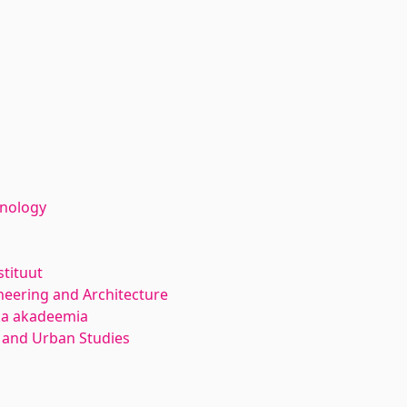
hnology
stituut
neering and Architecture
ika akadeemia
 and Urban Studies