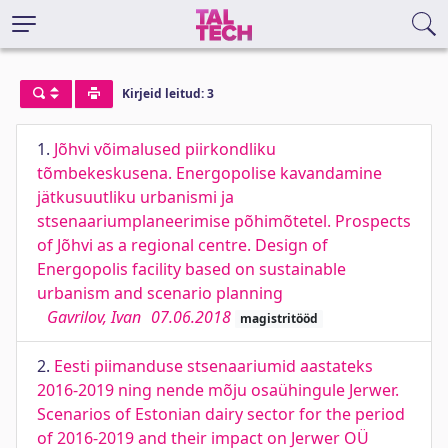
Kirjeid leitud: 3
1.
Jõhvi võimalused piirkondliku
tõmbekeskusena. Energopolise kavandamine
jätkusuutliku urbanismi ja
stsenaariumplaneerimise põhimõtetel. Prospects
of Jõhvi as a regional centre. Design of
Energopolis facility based on sustainable
urbanism and scenario planning
Gavrilov, Ivan
07.06.2018
magistritööd
2.
Eesti piimanduse stsenaariumid aastateks
2016-2019 ning nende mõju osaühingule Jerwer.
Scenarios of Estonian dairy sector for the period
of 2016-2019 and their impact on Jerwer OÜ