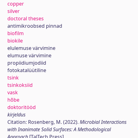
copper
silver
doctoral theses
antimikroobsed pinnad
biofilm
biokile
elulemuse värvimine
elumuse värvimine
propiidiumjodiid
fotokatalüütiline
tsink
tsinkoksiid
vask
hõbe
doktoritööd
kirjeldus
Citation: Rosenberg, M. (2022).
Microbial Interactions
with Inanimate Solid Surfaces: A Methodological
Approach
[TalTech Press].