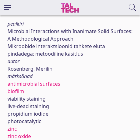
pealkiri
Microbial Interactions with Inanimate Solid Surfaces:
A Methodological Approach
Mikroobide interaktsioonid tahkete eluta
pindadega: metoodiline käsitlus
autor
Rosenberg, Merilin
märksõnad
antimicrobial surfaces
biofilm
viability staining
live-dead staining
propidium iodide
photocatalytic
zinc
zinc oxide