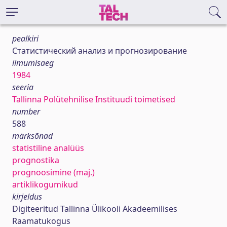
pealkiri
Статистический анализ и прогнозирование
ilmumisaeg
1984
seeria
Tallinna Polütehnilise Instituudi toimetised
number
588
märksõnad
statistiline analüüs
prognostika
prognoosimine (maj.)
artiklikogumikud
kirjeldus
Digiteeritud Tallinna Ülikooli Akadeemilises
Raamatukogus