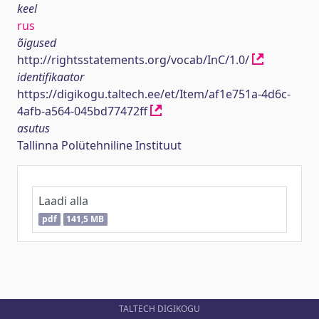
keel
rus
õigused
http://rightsstatements.org/vocab/InC/1.0/
identifikaator
https://digikogu.taltech.ee/et/Item/af1e751a-4d6c-
4afb-a564-045bd77472ff
asutus
Tallinna Polütehniline Instituut
Laadi alla
pdf
141,5 MB
TALTECH DIGIKOGU