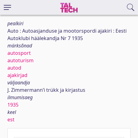
pealkiri
Auto : Autoasjanduse ja mootorspordi ajakiri : Eesti
Autoklubi häälekandja Nr 7 1935
märksõnad
autosport
autoturism
autod
ajakirjad
väljaandja
J. Zimmermann’i trükk ja kirjastus
ilmumisaeg
1935
keel
est