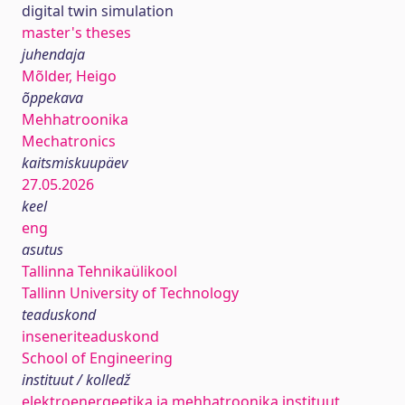
digital twin simulation
master's theses
juhendaja
Mõlder, Heigo
õppekava
Mehhatroonika
Mechatronics
kaitsmiskuupäev
27.05.2026
keel
eng
asutus
Tallinna Tehnikaülikool
Tallinn University of Technology
teaduskond
inseneriteaduskond
School of Engineering
instituut / kolledž
elektroenergeetika ja mehhatroonika instituut