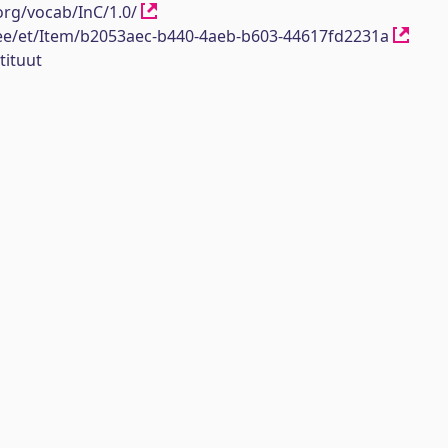
org/vocab/InC/1.0/
h.ee/et/Item/b2053aec-b440-4aeb-b603-44617fd2231a
tituut