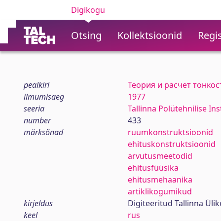
Digikogu
Otsing
Kollektsioonid
Regis
pealkiri
Теория и расчет тонко
ilmumisaeg
1977
seeria
Tallinna Polütehnilise In
number
433
märksõnad
ruumkonstruktsioonid
ehituskonstruktsioonid
arvutusmeetodid
ehitusfüüsika
ehitusmehaanika
artiklikogumikud
kirjeldus
Digiteeritud Tallinna Ül
keel
rus