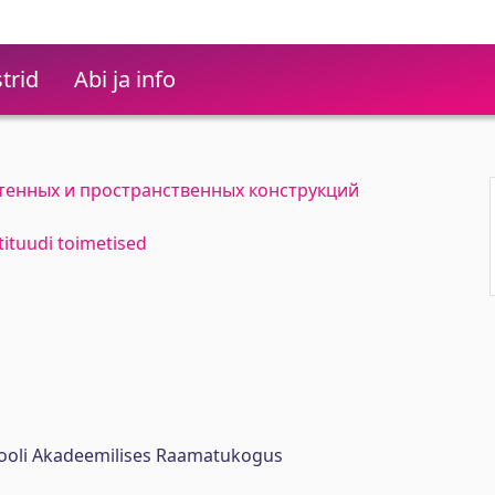
trid
Abi ja info
стенных и пространственных конструкций
stituudi toimetised
ikooli Akadeemilises Raamatukogus