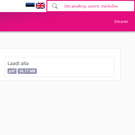
Intranet
Laadi alla
pdf
36,17 MB