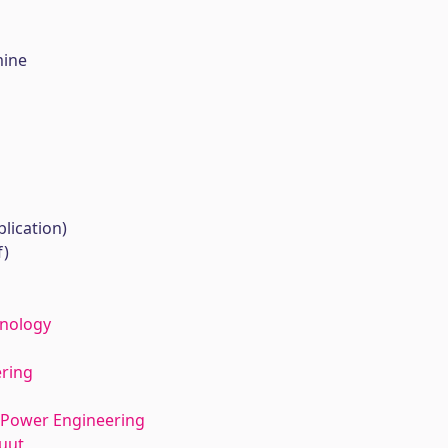
mine
lication)
f)
hnology
ering
l Power Engineering
tuut