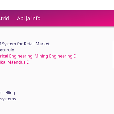
trid
Abi ja info
ff System for Retail Market
aeturule
rical Engineering. Mining Engineering D
nika. Mäendus D
d selling
f systems