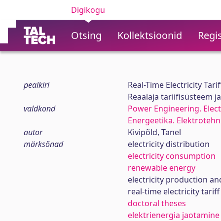
Digikogu
Otsing
Kollektsioonid
Regis
pealkiri
Real-Time Electricity Tari
Reaalaja tariifisüsteem j
valdkond
Power Engineering. Elect
Energeetika. Elektroteh
autor
Kivipõld, Tanel
märksõnad
electricity distribution
electricity consumption
renewable energy
electricity production an
real-time electricity tarif
doctoral theses
elektrienergia jaotamine