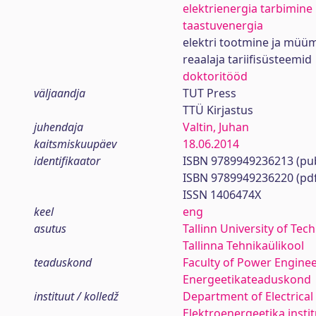
elektrienergia tarbimine
taastuvenergia
elektri tootmine ja müü
reaalaja tariifisüsteemid
doktoritööd
väljaandja
TUT Press
TTÜ Kirjastus
juhendaja
Valtin, Juhan
kaitsmiskuupäev
18.06.2014
identifikaator
ISBN 9789949236213 (pub
ISBN 9789949236220 (pd
ISSN 1406474X
keel
eng
asutus
Tallinn University of Tec
Tallinna Tehnikaülikool
teaduskond
Faculty of Power Engine
Energeetikateaduskond
instituut / kolledž
Department of Electrica
Elektroenergeetika insti