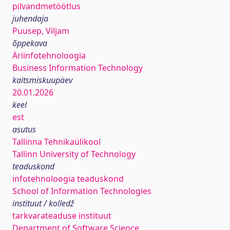
pilvandmetöötlus
juhendaja
Puusep, Viljam
õppekava
Äriinfotehnoloogia
Business Information Technology
kaitsmiskuupäev
20.01.2026
keel
est
asutus
Tallinna Tehnikaülikool
Tallinn University of Technology
teaduskond
infotehnoloogia teaduskond
School of Information Technologies
instituut / kolledž
tarkvarateaduse instituut
Department of Software Science