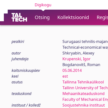
Digikogu
Otsing
Kollektsioonid
Regis
pealkiri
Surugaasi tehnilis-maja
Technical-economical wa
autor
Shkryabin, Alexey
juhendaja
Krupenski, Igor
Bogdanovitš, Roman
kaitsmiskuupäev
05.06.2014
keel
est
asutus
Tallinna Tehnikaülikool
Tallinn University of Tec
teaduskond
Mehaanikateaduskond
Faculty of Mechanical En
instituut / kolledž
Soojustehnika instituut