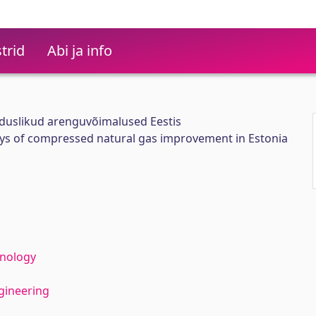
trid
Abi ja info
nduslikud arenguvõimalused Eestis
ys of compressed natural gas improvement in Estonia
hnology
gineering