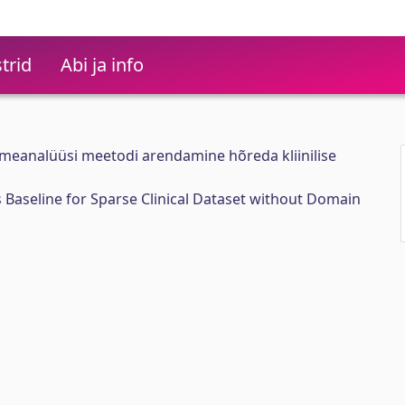
trid
Abi ja info
eanalüüsi meetodi arendamine hõreda kliinilise
 Baseline for Sparse Clinical Dataset without Domain