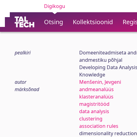
Digikogu
Otsing
Kollektsioonid
Regis
pealkiri
Domeeniteadmiseta andm
andmestiku põhjal
Developing Data Analysis
Knowledge
autor
Menšenin, Jevgeni
märksõnad
andmeanalüüs
klasteranalüüs
magistritööd
data analysis
clustering
association rules
dimensionality reduction