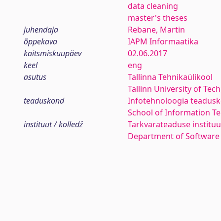
data cleaning
master's theses
juhendaja
Rebane, Martin
õppekava
IAPM Informaatika
kaitsmiskuupäev
02.06.2017
keel
eng
asutus
Tallinna Tehnikaülikool
Tallinn University of Tec
teaduskond
Infotehnoloogia teadus
School of Information T
instituut / kolledž
Tarkvarateaduse instituu
Department of Software