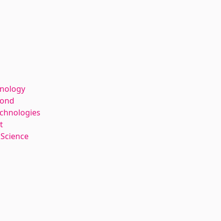
hnology
kond
echnologies
t
 Science