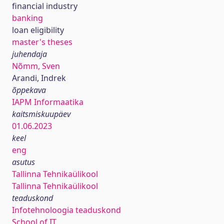
financial industry
banking
loan eligibility
master's theses
juhendaja
Nõmm, Sven
Arandi, Indrek
õppekava
IAPM Informaatika
kaitsmiskuupäev
01.06.2023
keel
eng
asutus
Tallinna Tehnikaülikool
Tallinna Tehnikaülikool
teaduskond
Infotehnoloogia teaduskond
School of IT