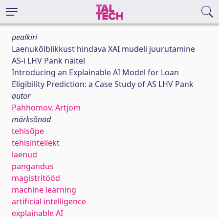
pealkiri
Laenukõlblikkust hindava XAI mudeli juurutamine
AS-i LHV Pank näitel
Introducing an Explainable AI Model for Loan
Eligibility Prediction: a Case Study of AS LHV Pank
autor
Pahhomov, Artjom
märksõnad
tehisõpe
tehisintellekt
laenud
pangandus
magistritööd
machine learning
artificial intelligence
explainable AI