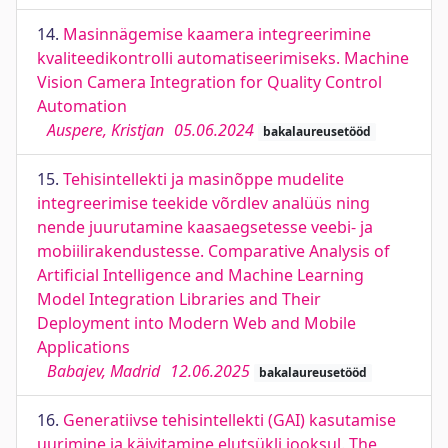
14.
Masinnägemise kaamera integreerimine
kvaliteedikontrolli automatiseerimiseks. Machine
Vision Camera Integration for Quality Control
Automation
Auspere, Kristjan
05.06.2024
bakalaureusetööd
15.
Tehisintellekti ja masinõppe mudelite
integreerimise teekide võrdlev analüüs ning
nende juurutamine kaasaegsetesse veebi- ja
mobiilirakendustesse. Comparative Analysis of
Artificial Intelligence and Machine Learning
Model Integration Libraries and Their
Deployment into Modern Web and Mobile
Applications
Babajev, Madrid
12.06.2025
bakalaureusetööd
16.
Generatiivse tehisintellekti (GAI) kasutamise
uurimine ja käivitamine elutsükli jooksul. The