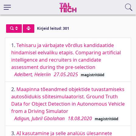
Kirjeid leitud: 301
1.
Tehisaru ja värbajate võrdlus kandidaatide
hindamisel eelvaliku etapis. Comparing artificial
intelligence and recruiters in candidate
assessment during the pre-selection
Adelbert, Heleriin
27.05.2025
magistritööd
2.
Maapinna tõeandmed objektide tuvastamiseks
autosõidukis sõitesimulaatorist. Ground Truth
Data for Object Detection in Autonomous Vehicle
from a Driving Simulator
Adigun, Jubril Gbolahan
18.08.2020
magistritööd
3.
AI kasutamine ja selle analüüs ülesannete