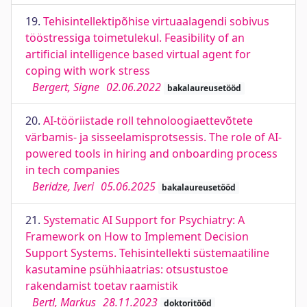
19.
Tehisintellektipõhise virtuaalagendi sobivus
tööstressiga toimetulekul. Feasibility of an
artificial intelligence based virtual agent for
coping with work stress
Bergert, Signe
02.06.2022
bakalaureusetööd
20.
AI-tööriistade roll tehnoloogiaettevõtete
värbamis- ja sisseelamisprotsessis. The role of AI-
powered tools in hiring and onboarding process
in tech companies
Beridze, Iveri
05.06.2025
bakalaureusetööd
21.
Systematic AI Support for Psychiatry: A
Framework on How to Implement Decision
Support Systems. Tehisintellekti süstemaatiline
kasutamine psühhiaatrias: otsustustoe
rakendamist toetav raamistik
Bertl, Markus
28.11.2023
doktoritööd