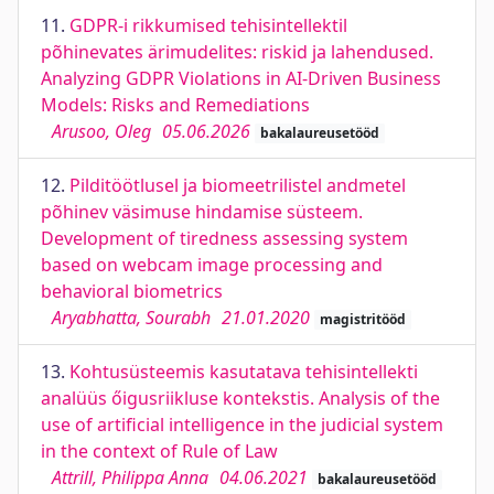
11.
GDPR-i rikkumised tehisintellektil
põhinevates ärimudelites: riskid ja lahendused.
Analyzing GDPR Violations in AI-Driven Business
Models: Risks and Remediations
Arusoo, Oleg
05.06.2026
bakalaureusetööd
12.
Pilditöötlusel ja biomeetrilistel andmetel
põhinev väsimuse hindamise süsteem.
Development of tiredness assessing system
based on webcam image processing and
behavioral biometrics
Aryabhatta, Sourabh
21.01.2020
magistritööd
13.
Kohtusüsteemis kasutatava tehisintellekti
analüüs őigusriikluse kontekstis. Analysis of the
use of artificial intelligence in the judicial system
in the context of Rule of Law
Attrill, Philippa Anna
04.06.2021
bakalaureusetööd