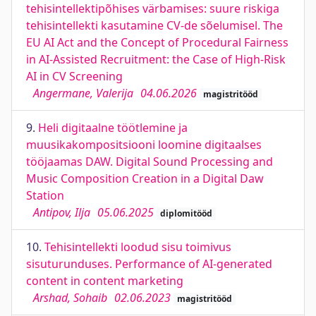
tehisintellektipõhises värbamises: suure riskiga
tehisintellekti kasutamine CV-de sõelumisel. The
EU AI Act and the Concept of Procedural Fairness
in AI-Assisted Recruitment: the Case of High-Risk
AI in CV Screening
Angermane, Valerija
04.06.2026
magistritööd
9.
Heli digitaalne töötlemine ja
muusikakompositsiooni loomine digitaalses
tööjaamas DAW. Digital Sound Processing and
Music Composition Creation in a Digital Daw
Station
Antipov, Ilja
05.06.2025
diplomitööd
10.
Tehisintellekti loodud sisu toimivus
sisuturunduses. Performance of AI-generated
content in content marketing
Arshad, Sohaib
02.06.2023
magistritööd