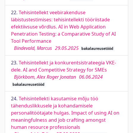
22.
Tehisintellekt veebirakenduse
läbistustestimises: tehisintellekti tööriistade
efektiivsuse võrdlus. AI in Web Application
Penetration Testing: a Comparative Study of AI
Tool Performance
Bindevald, Marcus
29.05.2025
bakalaureusetööd
23.
Tehisintellekt ja konkurentsistrateegia VKE-
dele. AI and Competitive Strategy for SMEs
Björkbom, Alex Roger Jonatan
06.06.2024
bakalaureusetööd
24.
Tehisintellekti kasutamise mõju töö
tähenduslikkusele ja kohandamisele
personalitöötajate hulgas. Impact of using AI on
meaningfulness and job crafting amongst
human resource professionals