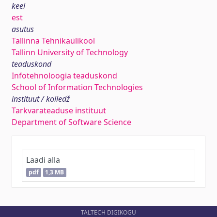
keel
est
asutus
Tallinna Tehnikaülikool
Tallinn University of Technology
teaduskond
Infotehnoloogia teaduskond
School of Information Technologies
instituut / kolledž
Tarkvarateaduse instituut
Department of Software Science
Laadi alla
pdf
1,3 MB
TALTECH DIGIKOGU