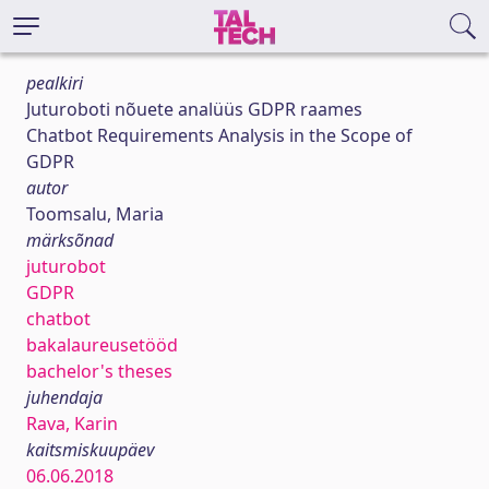
pealkiri
Juturoboti nõuete analüüs GDPR raames
Chatbot Requirements Analysis in the Scope of
GDPR
autor
Toomsalu, Maria
märksõnad
juturobot
GDPR
chatbot
bakalaureusetööd
bachelor's theses
juhendaja
Rava, Karin
kaitsmiskuupäev
06.06.2018