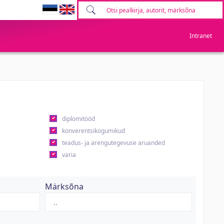
Intranet
diplomitööd
konverentsikogumikud
teadus- ja arengutegevuse aruanded
varia
Märksõna