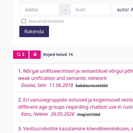
-
Kuva ainult täistekste
Rakenda
Kirjeid leitud: 14
1.
Nõrgal unifitseerimisel ja semantilisel võrgul
weak unification and semantic network
Düüna, Siim
11.06.2018
bakalaureusetööd
2.
Eri vanusegruppide ootused ja kogemused vestlu
different age groups regarding chatbot use in cus
Karu, Helena
26.05.2026
magistritööd
3.
Vestlusrobotite kasutamine klienditeeninduses, 