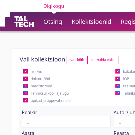
Digikogu
Otsing
Kollektsioonid
Regis
Vali kollektsioon
vali kõik
eemalda valik
artiklid
bakala
doktoritööd
IOP
magistritööd
raamat
Tehnikaülikooli ajalugu
Tehnika
õpikud ja õppevahendid
Pealkiri
Autor/ju
Aasta
Reasta