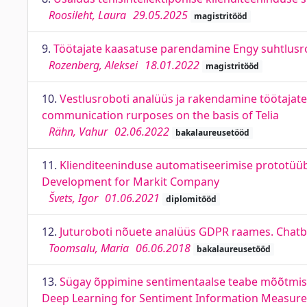
Roosileht, Laura
29.05.2025
magistritööd
9.
Töötajate kaasatuse parendamine Engy suhtlusro
Rozenberg, Aleksei
18.01.2022
magistritööd
10.
Vestlusroboti analüüs ja rakendamine töötajate
communication rurposes on the basis of Telia
Rähn, Vahur
02.06.2022
bakalaureusetööd
11.
Klienditeeninduse automatiseerimise prototüü
Development for Markit Company
Švets, Igor
01.06.2021
diplomitööd
12.
Juturoboti nõuete analüüs GDPR raames. Chatb
Toomsalu, Maria
06.06.2018
bakalaureusetööd
13.
Sügay õppimine sentimentaalse teabe mõõtmise
Deep Learning for Sentiment Information Measurem