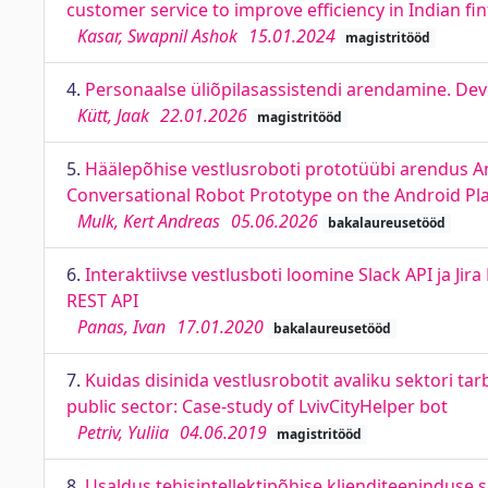
customer service to improve efficiency in Indian fi
Kasar, Swapnil Ashok
15.01.2024
magistritööd
4.
Personaalse üliõpilasassistendi arendamine. Dev
Kütt, Jaak
22.01.2026
magistritööd
5.
Häälepõhise vestlusroboti prototüübi arendus An
Conversational Robot Prototype on the Android Pla
Mulk, Kert Andreas
05.06.2026
bakalaureusetööd
6.
Interaktiivse vestlusboti loomine Slack API ja Jir
REST API
Panas, Ivan
17.01.2020
bakalaureusetööd
7.
Kuidas disinida vestlusrobotit avaliku sektori ta
public sector: Case-study of LvivCityHelper bot
Petriv, Yuliia
04.06.2019
magistritööd
8.
Usaldus tehisintellektipõhise klienditeeninduse s