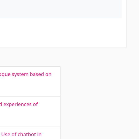
logue system based on
d experiences of
 Use of chatbot in