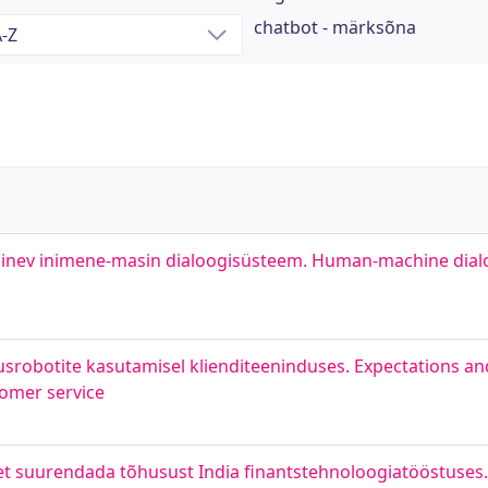
chatbot - märksõna
 põhinev inimene-masin dialoogisüsteem. Human-machine dia
srobotite kasutamisel klienditeeninduses. Expectations an
tomer service
et suurendada tõhusust India finantstehnoloogiatööstuses.