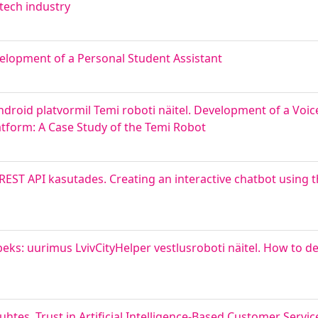
ntech industry
elopment of a Personal Student Assistant
droid platvormil Temi roboti näitel. Development of a Voi
tform: A Case Study of the Temi Robot
a REST API kasutades. Creating an interactive chatbot using t
rbeks: uurimus LvivCityHelper vestlusroboti näitel. How to d
uhtes. Trust in Artificial Intelligence-Based Customer Servic