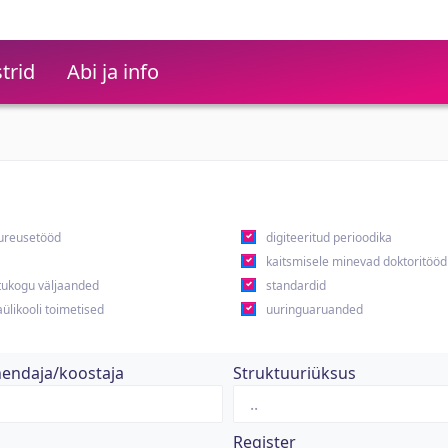
trid
Abi ja info
ureusetööd
digiteeritud perioodika
kaitsmisele minevad doktoritööd
ukogu väljaanded
standardid
ülikooli toimetised
uuringuaruanded
hendaja/koostaja
Struktuuriüksus
Register