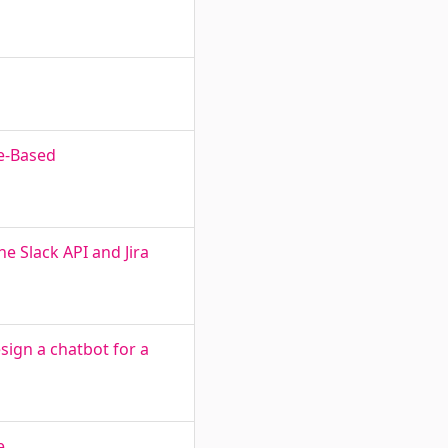
ce-Based
he Slack API and Jira
esign a chatbot for a
e