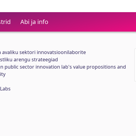
trid
Abi ja info
 avaliku sektori innovatsioonilaborite
stliku arengu strateegiad
n public sector innovation lab's value propositions and
ity
 Labs