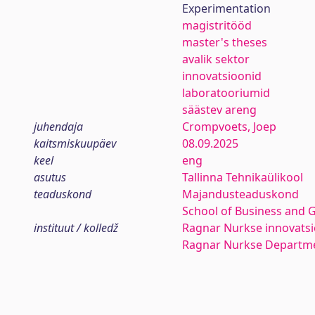
Experimentation
magistritööd
master's theses
avalik sektor
innovatsioonid
laboratooriumid
säästev areng
juhendaja
Crompvoets, Joep
kaitsmiskuupäev
08.09.2025
keel
eng
asutus
Tallinna Tehnikaülikool
teaduskond
Majandusteaduskond
School of Business and 
instituut / kolledž
Ragnar Nurkse innovatsio
Ragnar Nurkse Departme