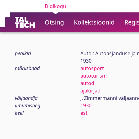
Digikogu
Otsing
Kollektsioonid
Regis
pealkiri
Auto : Autoasjanduse ja m
1930
märksõnad
autosport
autoturism
autod
ajakirjad
väljaandja
J. Zimmermanni väljaanne
ilmumisaeg
1930
keel
est