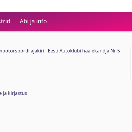
trid
Abi ja info
ootorspordi ajakiri : Eesti Autoklubi häälekandja Nr 5
 ja kirjastus