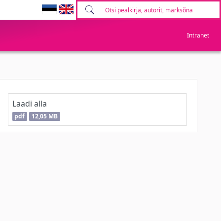
Intranet
Laadi alla
pdf
12,05 MB