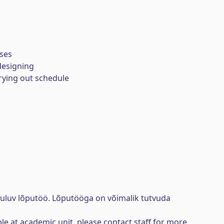
nses
designing
rying out schedule
uuluv lõputöö. Lõputööga on võimalik tutvuda
ble at academic unit, please contact staff for more