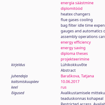
energia säästmine
diplomitööd
heatex changers
flue gases cooling
bag filter idle time expe
gauges and automatics 
assembly operations car
energy efficiency
energy saving
diploma theses
projekteerimine
kirjeldus
Lühikokkuvõte
Abstract
juhendaja
Baraškova, Tatjana
kaitsmiskuupäev
10.06.2017
keel
rus
õigused
Avalikustamisele mittek
teaduskonnas kohapeal
Restricted access. Availa