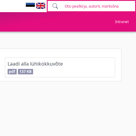
Intranet
Laadi alla lühikokkuvõte
pdf
137 KB