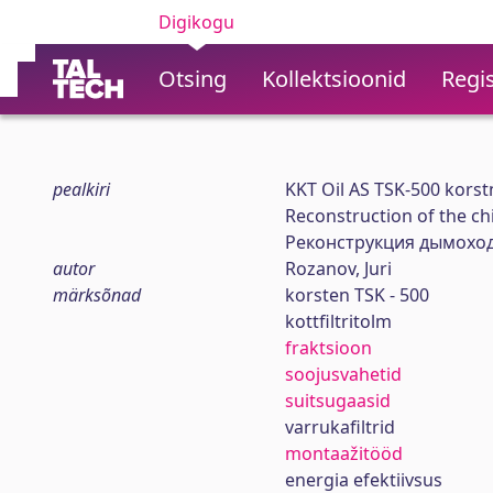
Digikogu
Otsing
Kollektsioonid
Regis
pealkiri
KKT Oil AS TSK-500 kors
Reconstruction of the ch
Реконструкция дымохода
autor
Rozanov, Juri
märksõnad
korsten TSK - 500
kottfiltritolm
fraktsioon
soojusvahetid
suitsugaasid
varrukafiltrid
montaažitööd
energia efektiivsus