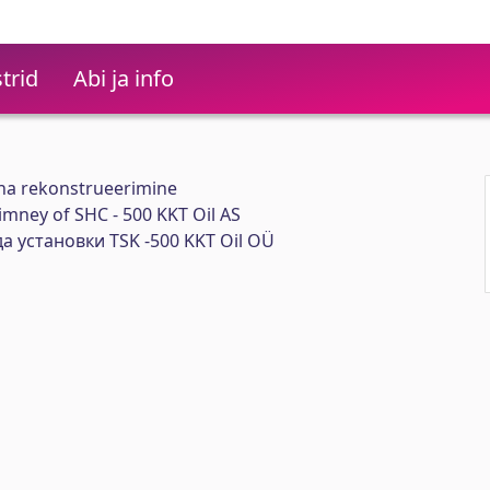
trid
Abi ja info
tna rekonstrueerimine
imney of SHC - 500 KKT Oil AS
 установки TSK -500 KKT Oil OÜ