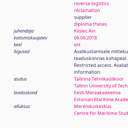
reverse logistics
reclamation
supplier
diploma theses
juhendaja
Kiisler, Ain
kaitsmiskuupäev
06.06.2018
keel
est
õigused
Avalikustamisele mittek
teaduskonnas kohapeal.
Restricted access. Availa
information.
asutus
Tallinna Tehnikaülikool
Tallinn University of Tec
teaduskond
Eesti Mereakadeemia
Estonian Maritime Acad
allüksus
Merenduskeskus
Centre for Maritime Stud