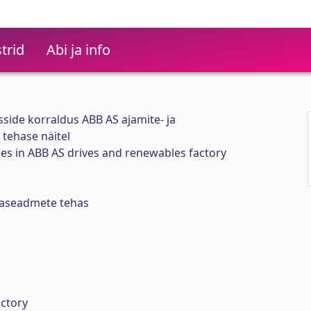
trid
Abi ja info
sside korraldus ABB AS ajamite- ja
tehase näitel
ses in ABB AS drives and renewables factory
giaseadmete tehas
actory