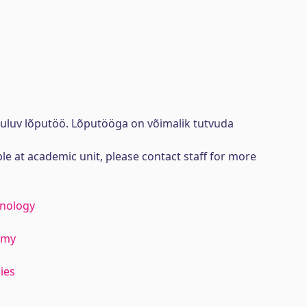
uuluv lõputöö. Lõputööga on võimalik tutvuda
ble at academic unit, please contact staff for more
hnology
emy
ies