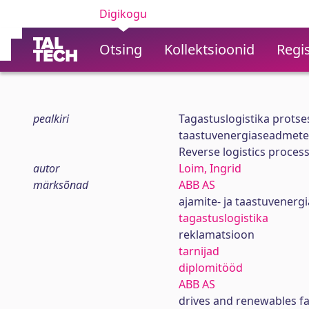
Digikogu
Otsing
Kollektsioonid
Regis
pealkiri
Tagastuslogistika protse
taastuvenergiaseadmete 
Reverse logistics proces
autor
Loim, Ingrid
märksõnad
ABB AS
ajamite- ja taastuvener
tagastuslogistika
reklamatsioon
tarnijad
diplomitööd
ABB AS
drives and renewables f