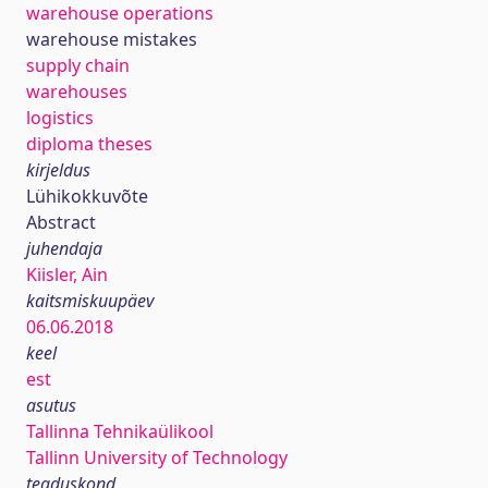
warehouse operations
warehouse mistakes
supply chain
warehouses
logistics
diploma theses
kirjeldus
Lühikokkuvõte
Abstract
juhendaja
Kiisler, Ain
kaitsmiskuupäev
06.06.2018
keel
est
asutus
Tallinna Tehnikaülikool
Tallinn University of Technology
teaduskond