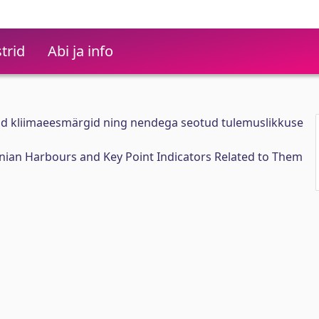
trid
Abi ja info
vad kliimaeesmärgid ning nendega seotud tulemuslikkuse
onian Harbours and Key Point Indicators Related to Them