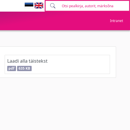
Intranet
Laadi alla täistekst
pdf
635 KB