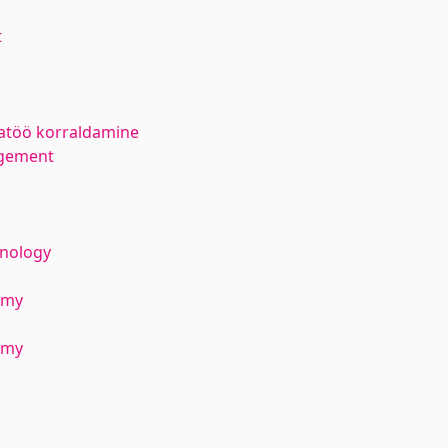
t
atöö korraldamine
agement
hnology
emy
emy