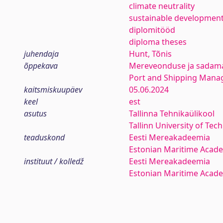
climate neutrality
sustainable developmen
diplomitööd
diploma theses
juhendaja
Hunt, Tõnis
õppekava
Mereveonduse ja sadam
Port and Shipping Man
kaitsmiskuupäev
05.06.2024
keel
est
asutus
Tallinna Tehnikaülikool
Tallinn University of Tec
teaduskond
Eesti Mereakadeemia
Estonian Maritime Acad
instituut / kolledž
Eesti Mereakadeemia
Estonian Maritime Acad