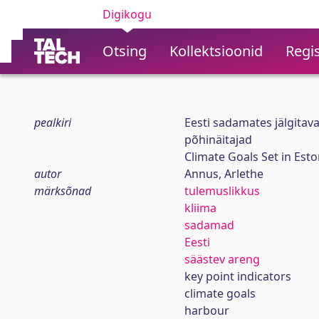
Digikogu
Otsing
Kollektsioonid
Regis
pealkiri
Eesti sadamates jälgita
põhinäitajad
Climate Goals Set in Est
autor
Annus, Arlethe
märksõnad
tulemuslikkus
kliima
sadamad
Eesti
säästev areng
key point indicators
climate goals
harbour