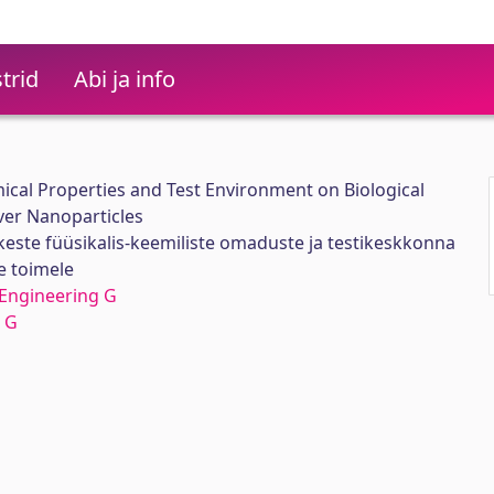
trid
Abi ja info
ical Properties and Test Environment on Biological
lver Nanoparticles
este füüsikalis-keemiliste omaduste ja testikeskkonna
e toimele
Engineering G
 G