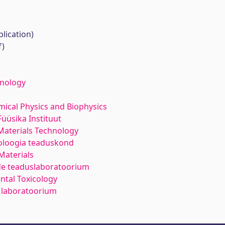
lication)
f)
hnology
emical Physics and Biophysics
Füüsika Instituut
Materials Technology
noloogia teaduskond
Materials
ide teaduslaboratoorium
ntal Toxicology
 laboratoorium