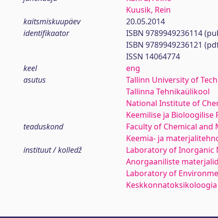
Kuusik, Rein
kaitsmiskuupäev
20.05.2014
identifikaator
ISBN 9789949236114 (pub
ISBN 9789949236121 (pd
ISSN 14064774
keel
eng
asutus
Tallinn University of Tec
Tallinna Tehnikaülikool
National Institute of Ch
Keemilise ja Bioloogilise 
teaduskond
Faculty of Chemical and 
Keemia- ja materjaliteh
instituut / kolledž
Laboratory of Inorganic 
Anorgaaniliste materjal
Laboratory of Environme
Keskkonnatoksikoloogia