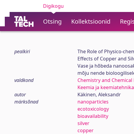
Digikogu
Otsing
Kollektsioonid
Regis
pealkiri
The Role of Physico-chem
Effects of Copper and Si
Vase ja hõbeda nanoosak
mõju nende bioloogilisel
valdkond
Chemistry and Chemical 
Keemia ja keemiatehnika
autor
Käkinen, Aleksandr
märksõnad
nanoparticles
ecotoxicology
bioavailability
silver
copper