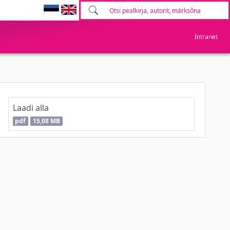
Intranet
Laadi alla
pdf
15,08 MB