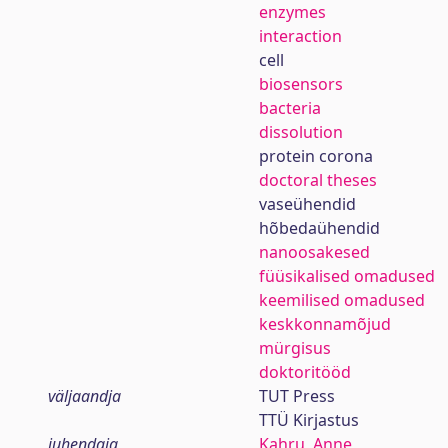
enzymes
interaction
cell
biosensors
bacteria
dissolution
protein corona
doctoral theses
vaseühendid
hõbedaühendid
nanoosakesed
füüsikalised omadused
keemilised omadused
keskkonnamõjud
mürgisus
doktoritööd
väljaandja
TUT Press
TTÜ Kirjastus
juhendaja
Kahru, Anne