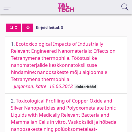
Kirjeid leitud: 3
1.
Ecotoxicological Impacts of Industrially
Relevant Engineered Nanomaterials: Effects on
Tetrahymena thermophila. Tööstuslike
nanomaterjalide keskkonnatoksilisuse
hindamine: nanoosakeste mõju algloomale
Tetrahymena thermophila
Juganson, Katre
15.06.2018
doktoritööd
2.
Toxicological Profiling of Copper Oxide and
Silver Nanoparticles and Polyoxometalate Ionic
Liquids with Medically Relevant Bacteria and
Mammalian Cells in vitro. Vaskoksiidi ja hõbeda
nanoosakeste ning polüoksometalaat-