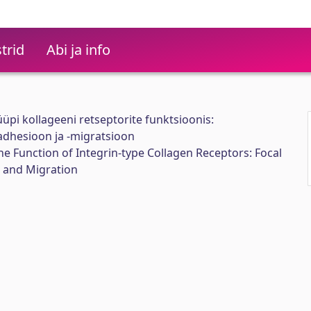
trid
Abi ja info
 tüüpi kollageeni retseptorite funktsioonis:
adhesioon ja -migratsioon
the Function of Integrin-type Collagen Receptors: Focal
n and Migration