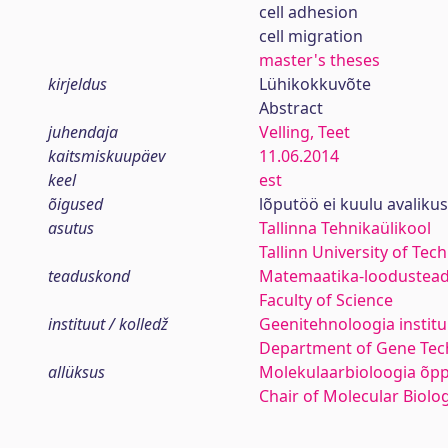
cell adhesion
cell migration
master's theses
kirjeldus
Lühikokkuvõte
Abstract
juhendaja
Velling, Teet
kaitsmiskuupäev
11.06.2014
keel
est
õigused
lõputöö ei kuulu avaliku
asutus
Tallinna Tehnikaülikool
Tallinn University of Tec
teaduskond
Matemaatika-loodustea
Faculty of Science
instituut / kolledž
Geenitehnoloogia institu
Department of Gene Tec
allüksus
Molekulaarbioloogia õpp
Chair of Molecular Biolo