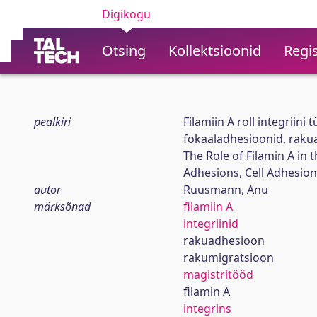
Digikogu
Otsing
Kollektsioonid
Regis
pealkiri
Filamiin A roll integriini
fokaaladhesioonid, raku
The Role of Filamin A in 
Adhesions, Cell Adhesio
autor
Ruusmann, Anu
märksõnad
filamiin A
integriinid
rakuadhesioon
rakumigratsioon
magistritööd
filamin A
integrins