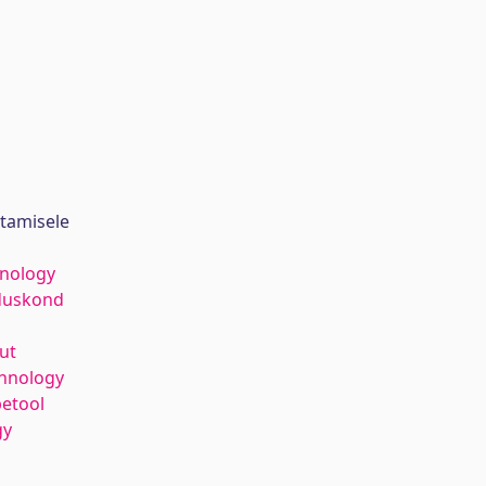
stamisele
hnology
duskond
ut
hnology
etool
gy