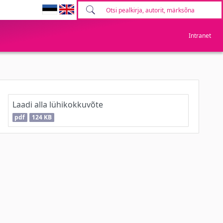
Intranet
Laadi alla lühikokkuvõte
pdf
124 KB